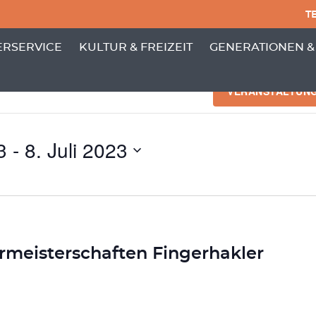
TE
PUNKTE VON 'GEMEINDE'
 MENÜ-UNTERPUNKTE VON 'BÜRGERSERVICE'
ZEIGE MENÜ-UNTERPUNKTE VON 'KULTUR
ZEIGE MENÜ-UNT
RSERVICE
KULTUR & FREIZEIT
GENERATIONEN &
NGEN
VERANSTALTUN
3
 - 
8. Juli 2023
rmeisterschaften Fingerhakler