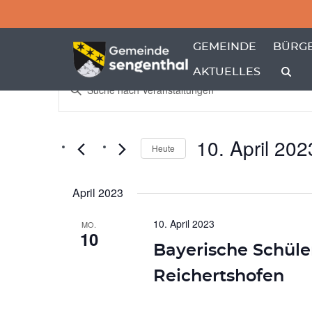
Menü überspringen
Menü überspringen
ZEIGE MENÜ-UNTER
ZEIGE
GEMEINDE
BÜRGE
AKTUELLES
Veranstaltungen
VERANSTALTU
Bitte
Schlüsselwort
Suche
eingeben.
und
Suche
nach
Ansichten,
10. April 202
Veranstaltungen
Heute
Schlüsselwort.
Navigation
Datum
wählen.
April 2023
10. April 2023
MO.
10
Bayerische Schüle
Reichertshofen