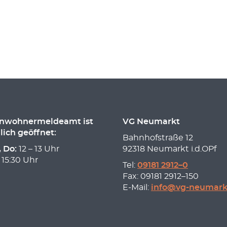
inwohnermeldeamt ist
VG Neumarkt
lich geöffnet:
Bahnhofstraße 12
, Do:
12 – 13 Uhr
92318 Neumarkt i.d.OPf
 15:30 Uhr
Tel:
09181 2912–0
Fax: 09181 2912–150
E-Mail:
info@vg-neumark