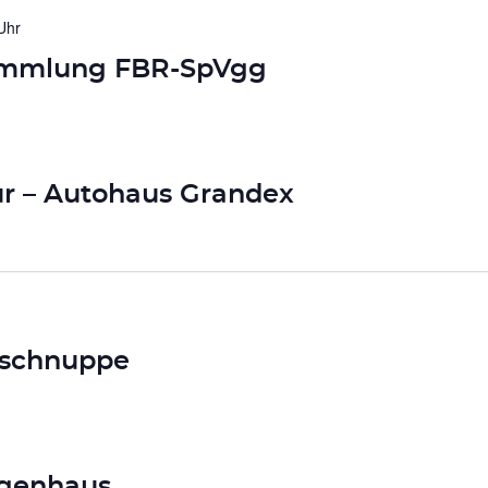
Uhr
ammlung FBR-SpVgg
ür – Autohaus Grandex
nschnuppe
rgenhaus