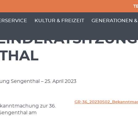
TE
PUNKTE VON 'GEMEINDE'
 MENÜ-UNTERPUNKTE VON 'BÜRGERSERVICE'
ZEIGE MENÜ-UNTERPUNKTE VON 'KULTUR
ZEIGE MENÜ-UNT
RSERVICE
KULTUR & FREIZEIT
GENERATIONEN &
MEINDERATSITZUNG
THAL
ng Sengenthal – 25. April 2023
GR-36_20230502_Bekanntma
Bekanntmachung zur 36.
 Sengenthal am