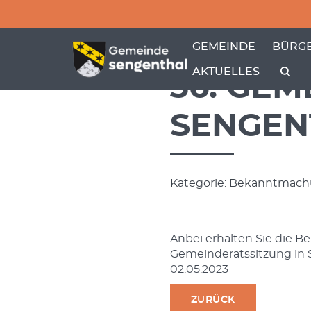
Menü überspringen
Menü überspringen
ZEIGE MENÜ-UNTER
ZEIGE
GEMEINDE
BÜRGE
AKTUELLES
36. GE
SENGEN
Kategorie: Bekanntmachu
Anbei erhalten Sie die 
Gemeinderatssitzung in
02.05.2023
ZURÜCK