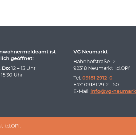
inwohnermeldeamt ist
VG Neumarkt
lich geöffnet:
Bahnhofstraße 12
, Do:
12 – 13 Uhr
92318 Neumarkt i.d.OPf
 15:30 Uhr
Tel:
09181 2912–0
Fax: 09181 2912–150
E-Mail:
info@vg-neumark
i.d.OPf.