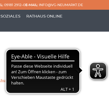
L:
09181 2912–0
E-MAIL:
INFO@VG-NEUMARKT.DE
 & FREIZEIT'
ERPUNKTE VON 'GENERATIONEN & SOZIALES'
 SOZIALES
RATHAUS ONLINE
chung
Herunterladen