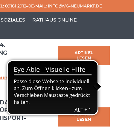
L:
09181 2912–0
E-MAIL:
INFO@VG-NEUMARKT.DE
MIERT
 & FREIZEIT'
ERPUNKTE VON 'GENERATIONEN & SOZIALES'
 SOZIALES
RATHAUS ONLINE
4.
NG
ARTIKEL
LESEN
ung Sengenthal
NDAMENT- UND
FÜR
ARTIKEL
ISPORT-A
LESEN