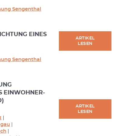
ung Sengenthal
ICHTUNG EINES
ARTIKEL
LESEN
ung Sengenthal
UNG
S EINWOHNER-
D)
ARTIKEL
LESEN
t
|
ngau
|
ach
|