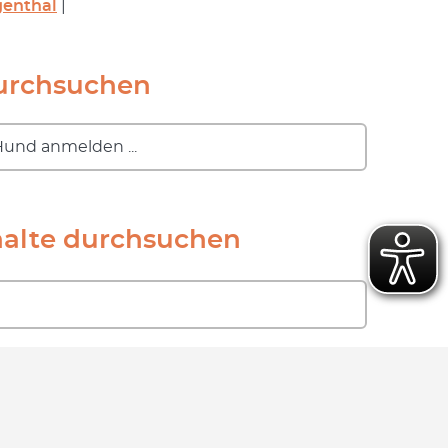
genthal
|
durchsuchen
halte durchsuchen