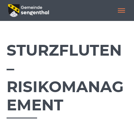
Menü überspringen
Menü überspringen
.
STURZFLUTEN
–
RISIKOMANAG
EMENT