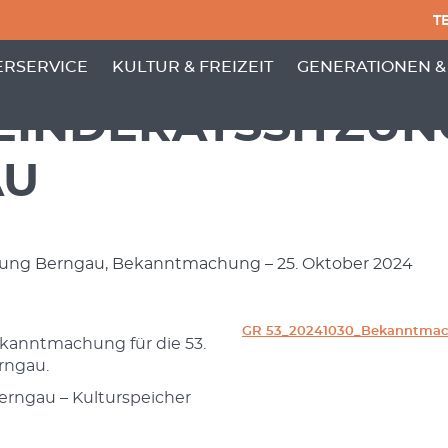
TE
PUNKTE VON 'GEMEINDE'
 MENÜ-UNTERPUNKTE VON 'BÜRGERSERVICE'
ZEIGE MENÜ-UNTERPUNKTE VON 'KULTUR
ZEIGE MENÜ-UNT
RSERVICE
KULTUR & FREIZEIT
GENERATIONEN &
MEINDERATSSITZUN
AU
ung Berngau, Bekanntmachung – 25. Oktober 2024
GR 53_20241030_Bekanntma
ekanntmachung für die 53.
rngau.
erngau – Kulturspeicher