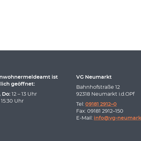
inwohnermeldeamt ist
VG Neumarkt
lich geöffnet:
Bahnhofstraße 12
, Do:
12 – 13 Uhr
92318 Neumarkt i.d.OPf
 15:30 Uhr
Tel:
09181 2912–0
Fax: 09181 2912–150
E-Mail:
info@vg-neumark