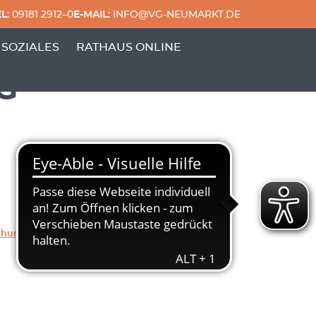
L:
09181 2912–0
E-MAIL:
INFO@VG-NEUMARKT.DE
 & FREIZEIT'
ERPUNKTE VON 'GENERATIONEN & SOZIALES'
 SOZIALES
RATHAUS ONLINE
G
chung
Herunterladen