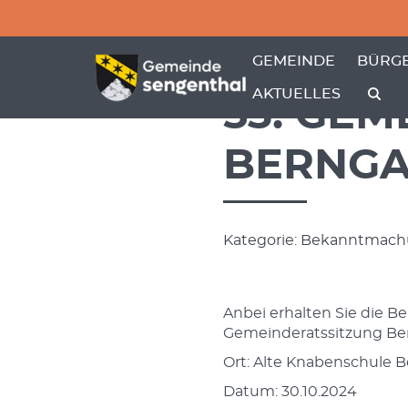
Menü überspringen
Menü überspringen
ZEIGE MENÜ-UNTER
ZEIGE
GEMEINDE
BÜRGE
AKTUELLES
53. GE
BERNG
Kategorie: Bekanntmach
Anbei erhalten Sie die B
Gemeinderatssitzung Be
Ort: Alte Knabenschule B
Datum: 30.10.2024