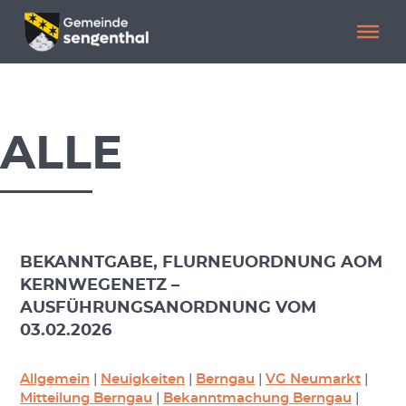
Menü überspringen
Menü überspringen
.
ALLE
BEKANNTGABE, FLURNEUORDNUNG AOM
KERNWEGENETZ –
AUSFÜHRUNGSANORDNUNG VOM
03.02.2026
Allgemein
|
Neuigkeiten
|
Berngau
|
VG Neumarkt
|
Mitteilung Berngau
|
Bekanntmachung Berngau
|