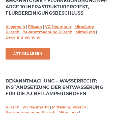
BEKANNTGABE – FLURNEUORDNUNG NM-
ARGE 10 INFRASTRUKTURPROJEKT,
FLURBEREINIGUNGSBESCHLUSS
Allgemein
|
Pilsach
|
VG Neumarkt
|
Mitteilung
Pilsach
|
Bekanntmachung Pilsach
|
Mitteilung
|
Bekanntmachung
ARTIKEL LESEN
BEKANNTMACHUNG – WASSERRECHT;
INSTANDSETZUNG DER ENTWÄSSERUNG
FÜR DIE A3 BEI LAMPERTSHOFEN
Pilsach
|
VG Neumarkt
|
Mitteilung Pilsach
|
Bekanntmachung Pilsach
|
Mitteilung
|