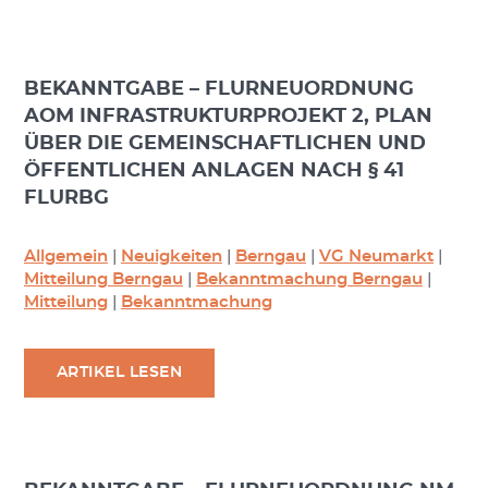
BEKANNTGABE – FLURNEUORDNUNG
AOM INFRASTRUKTURPROJEKT 2, PLAN
ÜBER DIE GEMEINSCHAFTLICHEN UND
ÖFFENTLICHEN ANLAGEN NACH § 41
FLURBG
Allgemein
|
Neuigkeiten
|
Berngau
|
VG Neumarkt
|
Mitteilung Berngau
|
Bekanntmachung Berngau
|
Mitteilung
|
Bekanntmachung
ARTIKEL LESEN