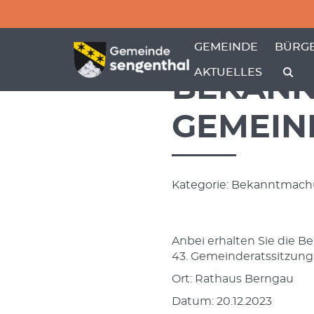
Menü überspringen
Menü überspringen
ZEIGE MENÜ-UNTER
ZEIGE
GEMEINDE
BÜRGE
AKTUELLES
BEKANN
GEMEIN
Kategorie: Bekanntmach
Anbei erhalten Sie die 
43. Gemeinderatssitzung
Ort: Rathaus Berngau
Datum: 20.12.2023