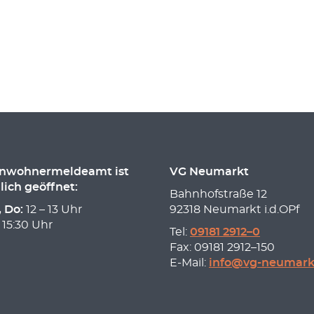
inwohnermeldeamt ist
VG Neumarkt
lich geöffnet:
Bahnhofstraße 12
, Do:
12 – 13 Uhr
92318 Neumarkt i.d.OPf
 15:30 Uhr
Tel:
09181 2912–0
Fax: 09181 2912–150
E-Mail:
info@vg-neumark