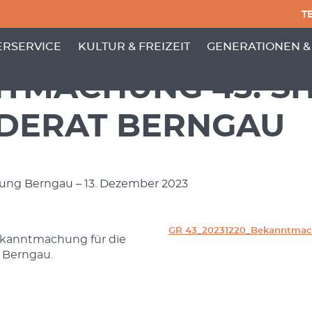
TE
PUNKTE VON 'GEMEINDE'
 MENÜ-UNTERPUNKTE VON 'BÜRGERSERVICE'
ZEIGE MENÜ-UNTERPUNKTE VON 'KULTUR
ZEIGE MENÜ-UNT
RSERVICE
KULTUR & FREIZEIT
GENERATIONEN &
TMACHUNG 43. SI
DERAT BERNGAU
ung Berngau – 13. Dezember 2023
GR 43_20231220_Bekanntma
Bekanntmachung für die
 Berngau.