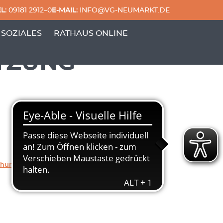
L:
09181 2912–0
E-MAIL:
INFO@VG-NEUMARKT.DE
 & FREIZEIT'
ERPUNKTE VON 'GENERATIONEN & SOZIALES'
 SOZIALES
RATHAUS ONLINE
TZUNG
chung
Herunterladen