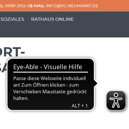
L:
09181 2912–0
E-MAIL:
INFO@VG-NEUMARKT.DE
 & FREIZEIT'
ERPUNKTE VON 'GENERATIONEN & SOZIALES'
 SOZIALES
RATHAUS ONLINE
RT-
SACH