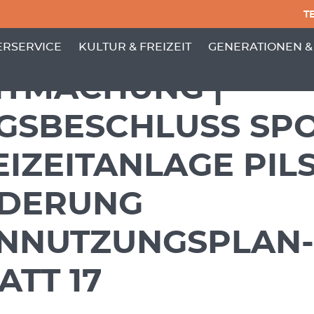
TE
PUNKTE VON 'GEMEINDE'
 MENÜ-UNTERPUNKTE VON 'BÜRGERSERVICE'
ZEIGE MENÜ-UNTERPUNKTE VON 'KULTUR
ZEIGE MENÜ-UNT
RSERVICE
KULTUR & FREIZEIT
GENERATIONEN &
TMACHUNG |
GSBESCHLUSS SPO
EIZEITANLAGE PIL
NDERUNG
NNUTZUNGSPLAN-
ATT 17