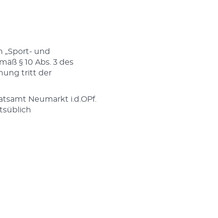
n „Sport- und
mäß § 10 Abs. 3 des
ung tritt der
atsamt Neumarkt i.d.OPf.
tsüblich