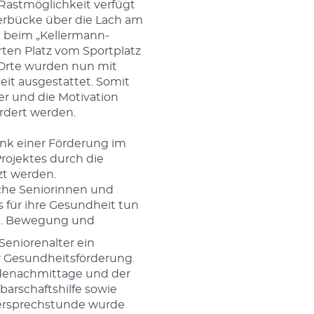
Rastmöglichkeit verfügt
erbücke über die Lach am
 beim „Kellermann-
ten Platz vom Sportplatz
 Orte wurden nun mit
it ausgestattet. Somit
er und die Motivation
rdert werden.
ank einer Förderung im
ojektes durch die
t werden.
iche Seniorinnen und
s für ihre Gesundheit tun
en. Bewegung und
 Seniorenalter ein
r Gesundheitsförderung.
enachmittage und der
barschaftshilfe sowie
tersprechstunde wurde