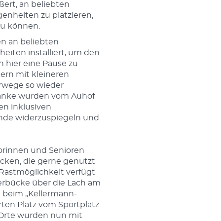
ert, an beliebten
genheiten zu platzieren,
u können.
n an beliebten
eiten installiert, um den
 hier eine Pause zu
tern mit kleineren
erwege so wieder
Bänke wurden vom Auhof
en inklusiven
de widerzuspiegeln und
orinnen und Senioren
cken, die gerne genutzt
Rastmöglichkeit verfügt
erbücke über die Lach am
 beim „Kellermann-
ten Platz vom Sportplatz
 Orte wurden nun mit