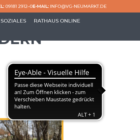
L:
09181 2912–0
E-MAIL:
INFO@VG-NEUMARKT.DE
 & FREIZEIT'
ERPUNKTE VON 'GENERATIONEN & SOZIALES'
 SOZIALES
RATHAUS ONLINE
DERN –