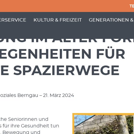
TE
PUNKTE VON 'GEMEINDE'
 MENÜ-UNTERPUNKTE VON 'BÜRGERSERVICE'
ZEIGE MENÜ-UNTERPUNKTE VON 'KULTUR
ZEIGE MENÜ-UNT
RSERVICE
KULTUR & FREIZEIT
GENERATIONEN &
NG IM ALTER FÖR
LEGENHEITEN FÜR
TE SPAZIERWEGE
oziales Berngau – 21. März 2024
iche Seniorinnen und
s für ihre Gesundheit tun
en. Bewegung und