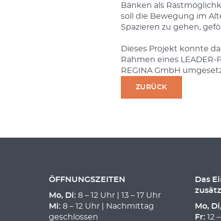
Bänken als Rastmöglichke
soll die Bewegung im Alt
Spazieren zu gehen, gefö
Dieses Projekt konnte d
Rahmen eines LEADER-Pr
REGINA GmbH umgesetz
ZURÜCK
ÖFFNUNGSZEITEN
Das E
zusätz
Mo, Di:
8 – 12 Uhr | 13 – 17 Uhr
Mi:
8 – 12 Uhr | Nachmittag
Mo, Di
geschlossen
Fr:
12 –