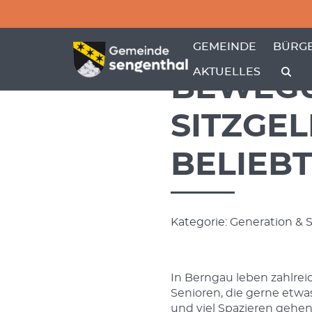
Menü überspringen
Menü überspringen
ZEIGE MENÜ-UNTER
ZEIGE
GEMEINDE
BÜRGE
AKTUELLES
BEWEGU
SITZGE
BELIEB
Kategorie: Generation & S
In Berngau leben zahlre
Senioren, die gerne etwa
und viel Spazieren geh