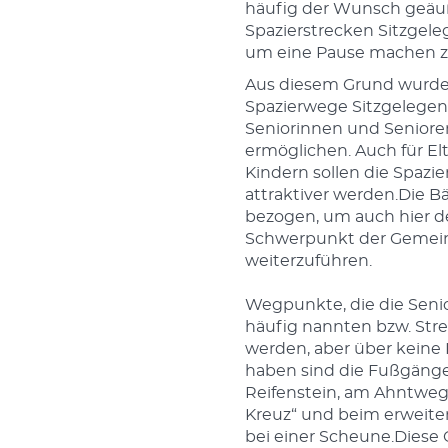
häufig der Wunsch geäuß
Spazierstrecken Sitzgele
um eine Pause machen z
Aus diesem Grund wurde
Spazierwege Sitzgelegenh
Seniorinnen und Senioren
ermöglichen. Auch für El
Kindern sollen die Spazi
attraktiver werden.Die 
bezogen, um auch hier d
Schwerpunkt der Gemein
weiterzuführen.
Wegpunkte, die die Seni
häufig nannten bzw. Stre
werden, aber über keine 
haben sind die Fußgäng
Reifenstein, am Ahntweg
Kreuz“ und beim erweiter
bei einer Scheune.Diese