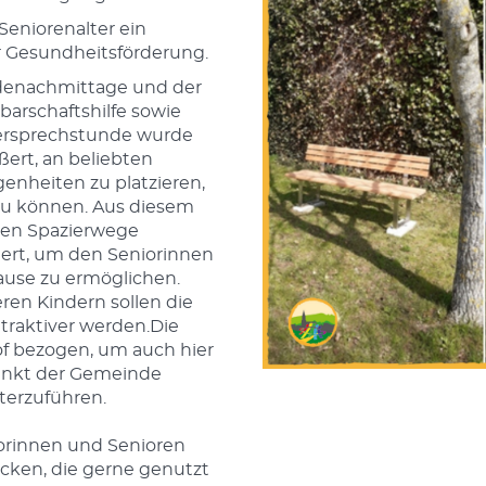
 Seniorenalter ein
r Gesundheitsförderung.
enachmittage und der
barschaftshilfe sowie
tersprechstunde wurde
ert, an beliebten
genheiten zu platzieren,
u können.
Aus diesem
ten Spazierwege
liert, um den Seniorinnen
ause zu ermöglichen.
eren Kindern sollen die
traktiver werden.Die
 bezogen, um auch hier
unkt der Gemeinde
terzuführen.
orinnen und Senioren
cken, die gerne genutzt