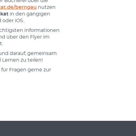
r Bücherei über die
at.de/berngau
nutzen
bkat
in den gängigen
 oder iOS..
ichtigsten Informationen
nd über den Flyer im
t.
 und darauf, gemeinsam
Lernen zu teilen!
für Fragen gerne zur