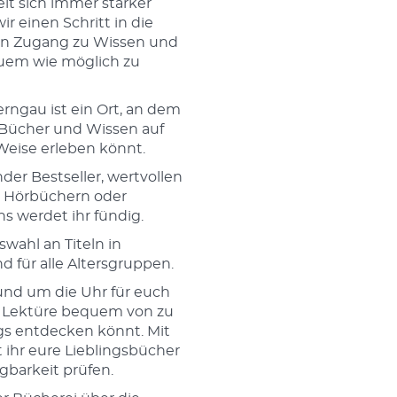
Welt sich immer stärker
ir einen Schritt in die
n Zugang zu Wissen und
quem wie möglich zu
erngau ist ein Ort, an dem
r Bücher und Wissen auf
 Weise erleben könnt.
der Bestseller, wertvollen
n Hörbüchern oder
ns werdet ihr fündig.
swahl an Titeln in
 für alle Altersgruppen.
rund um die Uhr für euch
re Lektüre bequem von zu
s entdecken könnt. Mit
 ihr eure Lieblingsbücher
gbarkeit prüfen.