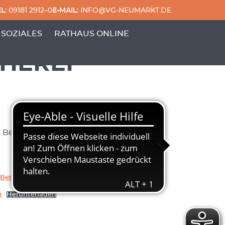
L:
09181 2912–0
E-MAIL:
INFO@VG-NEUMARKT.DE
 & FREIZEIT'
ERPUNKTE VON 'GENERATIONEN & SOZIALES'
 SOZIALES
RATHAUS ONLINE
HEREI
 Berngau – 20.
 Berngau_Online
u
Herunterladen