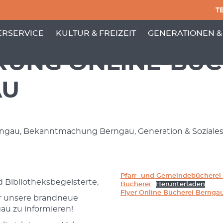
TE
PUNKTE VON 'GEMEINDE'
 MENÜ-UNTERPUNKTE VON 'BÜRGERSERVICE'
ZEIGE MENÜ-UNTERPUNKTE VON 'KULTUR
ZEIGE MENÜ-UNT
RSERVICE
KULTUR & FREIZEIT
GENERATIONEN &
RUNG ONLINE-BÜC
AU
erngau, Bekanntmachung Berngau, Generation & Soziales
Pfarr- und Gemeindebücherei
 Bibliotheksbegeisterte,
Bücherei
Herunterladen
Flyer Online Bücherei Bernga
er unsere brandneue
au zu informieren!