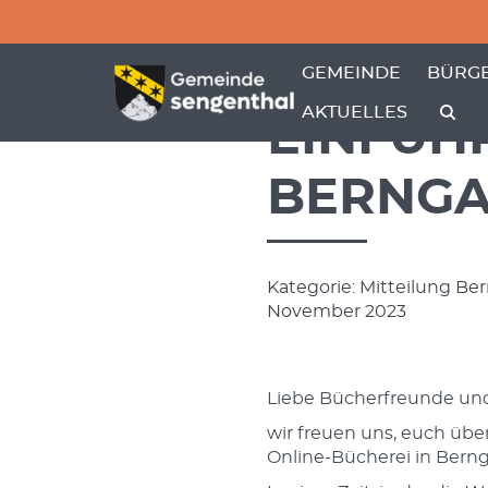
Menü überspringen
Menü überspringen
ZEIGE MENÜ-UNTER
ZEIGE
GEMEINDE
BÜRGE
AKTUELLES
EINFÜH
BERNG
Kategorie: Mitteilung B
November 2023
Liebe Bücherfreunde und
wir freuen uns, euch üb
Online-Bücherei in Berng