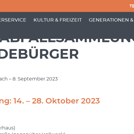
TE
PUNKTE VON 'GEMEINDE'
 MENÜ-UNTERPUNKTE VON 'BÜRGERSERVICE'
ZEIGE MENÜ-UNTERPUNKTE VON 'KULTUR
ZEIGE MENÜ-UNT
RSERVICE
KULTUR & FREIZEIT
GENERATIONEN &
ABFALLSAMMLUN
DEBÜRGER
sach – 8. September 2023
: 14. – 28. Oktober 2023
rhaus)