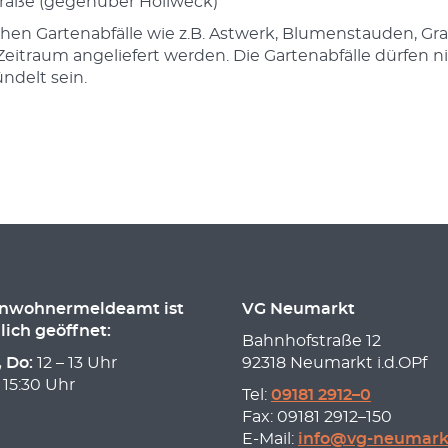
raße (gegenüber Hollweck)
chen Gartenabfälle wie z.B. Astwerk, Blumenstauden, Gra
Zeitraum angeliefert werden. Die Gartenabfälle dürfen n
ndelt sein.
inwohnermeldeamt ist
VG Neumarkt
lich geöffnet:
Bahnhofstraße 12
, Do:
12 – 13 Uhr
92318 Neumarkt i.d.OPf
 15:30 Uhr
Tel:
09181 2912–0
Fax: 09181 2912–150
E-Mail:
info@vg-neumark