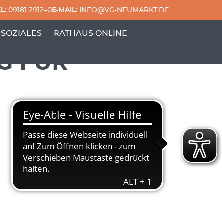
L:
09181 2912–0
E-MAIL:
INFO@VG-NEUMARKT.DE
 & FREIZEIT'
ERPUNKTE VON 'GENERATIONEN & SOZIALES'
 SOZIALES
RATHAUS ONLINE
G FÜR