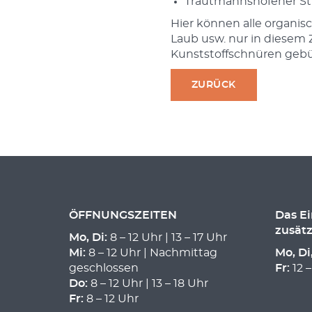
Trautmannshofener St
Hier können alle organis
Laub usw. nur in diesem 
Kunststoffschnüren gebü
ZURÜCK
ÖFFNUNGSZEITEN
Das E
zusätz
Mo, Di:
8 – 12 Uhr | 13 – 17 Uhr
Mi:
8 – 12 Uhr | Nachmittag
Mo, Di
geschlossen
Fr:
12 –
Do:
8 – 12 Uhr | 13 – 18 Uhr
Fr:
8 – 12 Uhr