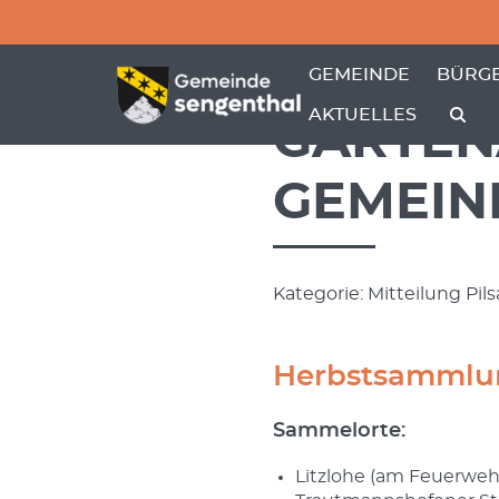
Menü überspringen
Menü überspringen
ZEIGE MENÜ-UNTER
ZEIGE
GEMEINDE
BÜRGE
AKTUELLES
GARTEN
GEMEIN
Kategorie: Mitteilung Pil
Herbstsammlung
Sammelorte:
Litzlohe (am Feuerweh