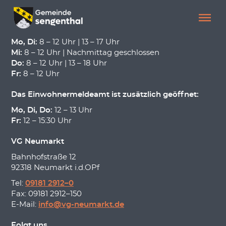
Menü überspringen
Menü überspringen
ÖFFNUNGSZEITEN
Mo, Di:
8 – 12 Uhr | 13 – 17 Uhr
Mi:
8 – 12 Uhr | Nachmittag geschlossen
Do:
8 – 12 Uhr | 13 – 18 Uhr
Fr:
8 – 12 Uhr
Das Einwohnermeldeamt ist zusätzlich geöffnet:
Mo, Di, Do:
12 – 13 Uhr
Fr:
12 – 15:30 Uhr
VG Neumarkt
Bahnhofstraße 12
92318 Neumarkt i.d.OPf
Tel:
09181 2912–0
Fax: 09181 2912–150
E-Mail:
info@vg-neumarkt.de
Folgt uns