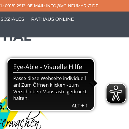
L:
09181 2912–0
E-MAIL:
INFO@VG-NEUMARKT.DE
 & FREIZEIT'
ERPUNKTE VON 'GENERATIONEN & SOZIALES'
 SOZIALES
RATHAUS ONLINE
THAL