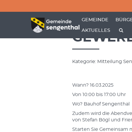
Menü überspringen
Menü überspringen
ZEIGE MENÜ-UNTER
ZEIGE
GEMEINDE
BÜRGE
AKTUELLES
GEWERB
Kategorie: Mitteilung Se
Wann? 16.03.2025
Von 10:00 bis 17:00 Uhr
Wo? Bauhof Sengenthal
Zudem wird die Abendver
von Stefan Bögl und Frie
Starten Sie Gemeinsam m