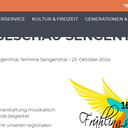
TE
PUNKTE VON 'GEMEINDE'
 MENÜ-UNTERPUNKTE VON 'BÜRGERSERVICE'
ZEIGE MENÜ-UNTERPUNKTE VON 'KULTUR
ZEIGE MENÜ-UNT
RSERVICE
KULTUR & FREIZEIT
GENERATIONEN &
ESCHAU SENGEN
ngenthal, Termine Sengenthal – 23. Oktober 2024
anstaltung musikalisch
nds begleitet.
it unseren regionalen