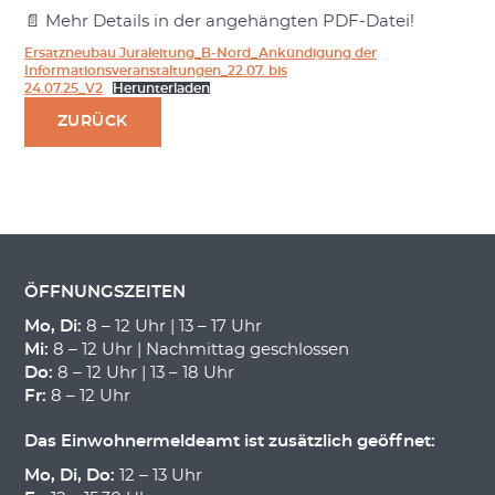
📄 Mehr Details in der angehängten PDF-Datei!
Ersatzneubau Juraleitung_B-Nord_Ankündigung der
Informationsveranstaltungen_22.07. bis
24.07.25_V2
Herunterladen
ZURÜCK
ÖFFNUNGSZEITEN
Mo, Di:
8 – 12 Uhr | 13 – 17 Uhr
Mi:
8 – 12 Uhr | Nachmittag geschlossen
Do:
8 – 12 Uhr | 13 – 18 Uhr
Fr:
8 – 12 Uhr
Das Einwohnermeldeamt ist zusätzlich geöffnet:
Mo, Di, Do:
12 – 13 Uhr