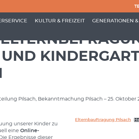
TE
PUNKTE VON 'GEMEINDE'
 MENÜ-UNTERPUNKTE VON 'BÜRGERSERVICE'
ZEIGE MENÜ-UNTERPUNKTE VON 'KULTUR
ZEIGE MENÜ-UNT
RSERVICE
KULTUR & FREIZEIT
GENERATIONEN &
-ELTERNBEFRAGU
 UND KINDERGAR
H
tteilung Pilsach, Bekanntmachung Pilsach – 25. Oktober 
Elternbauftragung Pilsach
He
uung unserer Kinder zu
uell eine
Online-
Die Ergebnisse dieser