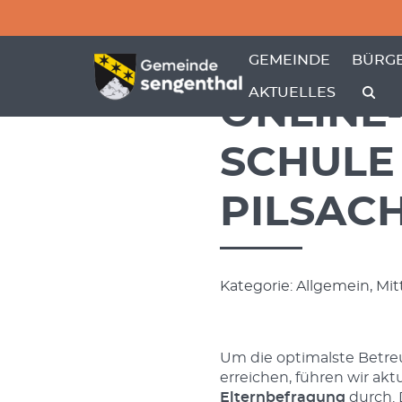
Menü überspringen
Menü überspringen
ZEIGE MENÜ-UNTER
ZEIGE
GEMEINDE
BÜRGE
AKTUELLES
ONLINE
SCHULE
PILSAC
Kategorie: Allgemein, Mi
Um die optimalste Betre
erreichen, führen wir akt
Elternbefragung
durch. 