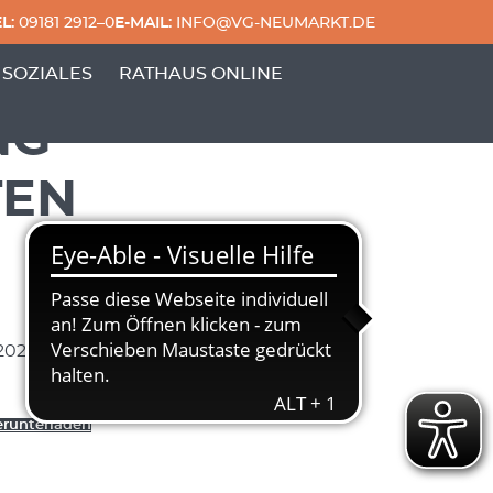
L:
09181 2912–0
E-MAIL:
INFO@VG-NEUMARKT.DE
 & FREIZEIT'
ERPUNKTE VON 'GENERATIONEN & SOZIALES'
 SOZIALES
RATHAUS ONLINE
NG
TEN
2023
runterladen