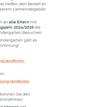
ei helfen, den Bedarf an
nserem Gemeindegebiet
ch an
alle Eltern
mit
gsjahr 2024/2025
die
indergarten Besuchen.
indergarten gibt es
bstimmung!
ng.landkreis-
en:
uung.landkreis-
 können Sie den
 entnehmen.