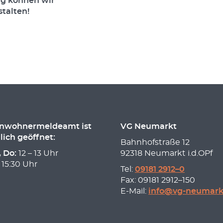
ng können wir
talten!
inwohnermeldeamt ist
VG Neumarkt
lich geöffnet:
Bahnhofstraße 12
, Do:
12 – 13 Uhr
92318 Neumarkt i.d.OPf
 15:30 Uhr
Tel:
09181 2912–0
Fax: 09181 2912–150
E-Mail:
info@vg-neumark