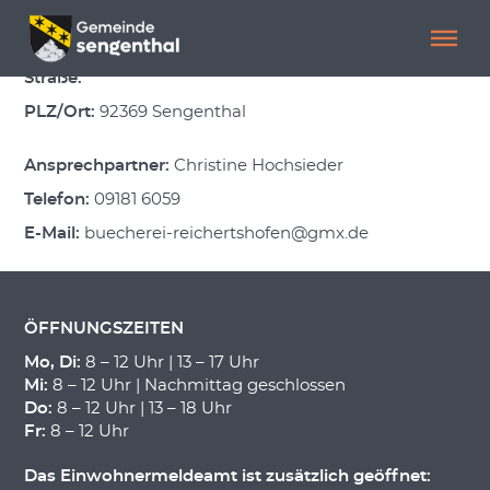
Menü überspringen
Menü überspringen
Bücherei Reichertshofen
Straße:
PLZ/Ort:
92369 Sengenthal
Ansprechpartner:
Christine Hochsieder
Telefon:
09181 6059
E-Mail:
buecherei-reichertshofen@gmx.de
ÖFFNUNGSZEITEN
Mo, Di:
8 – 12 Uhr | 13 – 17 Uhr
Mi:
8 – 12 Uhr | Nachmittag geschlossen
Do:
8 – 12 Uhr | 13 – 18 Uhr
Fr:
8 – 12 Uhr
Das Einwohnermeldeamt ist zusätzlich geöffnet: