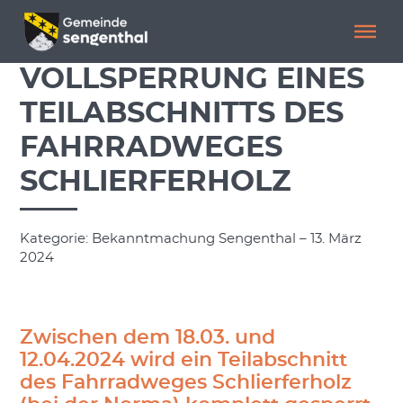
Menü überspringen
Menü überspringen
VOLLSPERRUNG EINES
TEILABSCHNITTS DES
FAHRRADWEGES
SCHLIERFERHOLZ
Kategorie: Bekanntmachung Sengenthal – 13. März
2024
Zwischen dem 18.03. und
12.04.2024 wird ein Teilabschnitt
des Fahrradweges Schlierferholz