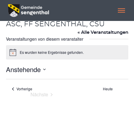
Menü überspringen
Menü überspringen
ASC, FF SENGENTHAL, CSU
« Alle Veranstaltungen
Veranstaltungen von diesem veranstalter
Es wurden keine Ergebnisse gefunden.
Hinweis
Anstehende
Datum
wählen.
Veranstaltungen
Vorherige
Heute
Nächste
Veranstaltungen