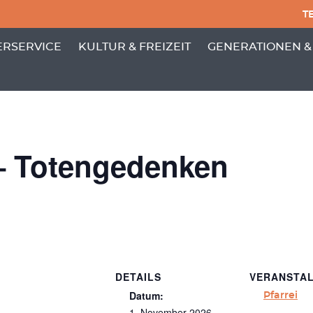
TE
PUNKTE VON 'GEMEINDE'
 MENÜ-UNTERPUNKTE VON 'BÜRGERSERVICE'
ZEIGE MENÜ-UNTERPUNKTE VON 'KULTUR
ZEIGE MENÜ-UNT
RSERVICE
KULTUR & FREIZEIT
GENERATIONEN &
 – Totengedenken
DETAILS
VERANSTA
Datum:
Pfarrei
1. November 2026