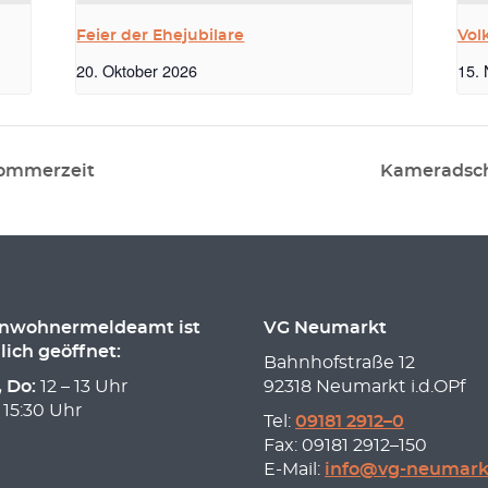
Feier der Ehejubilare
Vol
20. Oktober 2026
15.
Sommerzeit
Kameradsch
inwohnermeldeamt ist
VG Neumarkt
lich geöffnet:
Bahnhofstraße 12
, Do:
12 – 13 Uhr
92318 Neumarkt i.d.OPf
 15:30 Uhr
Tel:
09181 2912–0
Fax: 09181 2912–150
E-Mail:
info@vg-neumark