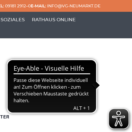
L:
09181 2912–0
E-MAIL:
INFO@VG-NEUMARKT.DE
 & FREIZEIT'
ERPUNKTE VON 'GENERATIONEN & SOZIALES'
 SOZIALES
RATHAUS ONLINE
LTER