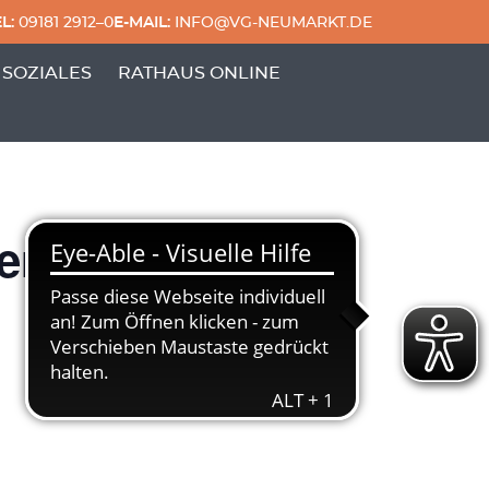
L:
09181 2912–0
E-MAIL:
INFO@VG-NEUMARKT.DE
 & FREIZEIT'
ERPUNKTE VON 'GENERATIONEN & SOZIALES'
 SOZIALES
RATHAUS ONLINE
rzeit