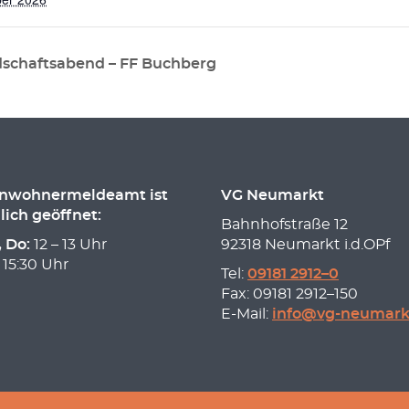
schaftsabend – FF Buchberg
inwohnermeldeamt ist
VG Neumarkt
lich geöffnet:
Bahnhofstraße 12
, Do:
12 – 13 Uhr
92318 Neumarkt i.d.OPf
 15:30 Uhr
Tel:
09181 2912–0
Fax: 09181 2912–150
E-Mail:
info@vg-neumark