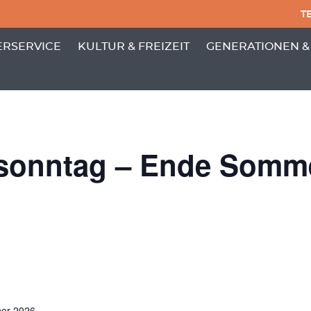
TE
PUNKTE VON 'GEMEINDE'
 MENÜ-UNTERPUNKTE VON 'BÜRGERSERVICE'
ZEIGE MENÜ-UNTERPUNKTE VON 'KULTUR
ZEIGE MENÜ-UNT
RSERVICE
KULTUR & FREIZEIT
GENERATIONEN &
sonntag – Ende Somme
ber 2026