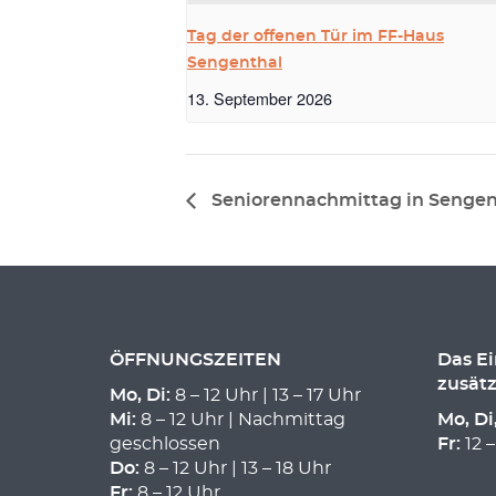
Tag der offenen Tür im FF-Haus
Sengenthal
13. September 2026
Seniorennachmittag in Sengen
ÖFFNUNGSZEITEN
Das E
zusätz
Mo, Di:
8 – 12 Uhr | 13 – 17 Uhr
Mi:
8 – 12 Uhr | Nachmittag
Mo, Di
geschlossen
Fr:
12 –
Do:
8 – 12 Uhr | 13 – 18 Uhr
Fr:
8 – 12 Uhr