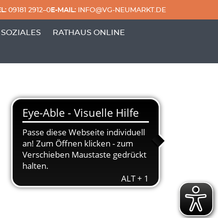
L:
09181 2912–0
E-MAIL:
INFO@VG-NEUMARKT.DE
 & FREIZEIT'
ERPUNKTE VON 'GENERATIONEN & SOZIALES'
 SOZIALES
RATHAUS ONLINE