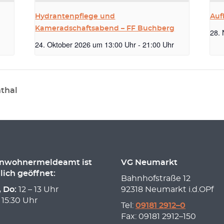
Hydrantenpflege und
Auf
Kameradschaftsabend – FF Buchberg
28.
24. Oktober 2026 um 13:00 Uhr
-
21:00 Uhr
thal
inwohnermeldeamt ist
VG Neumarkt
lich geöffnet:
Bahnhofstraße 12
, Do:
12 – 13 Uhr
92318 Neumarkt i.d.OPf
 15:30 Uhr
Tel:
09181 2912–0
Fax: 09181 2912–150