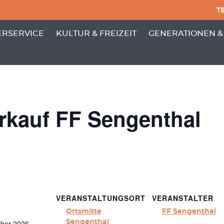
TE
PUNKTE VON 'GEMEINDE'
 MENÜ-UNTERPUNKTE VON 'BÜRGERSERVICE'
ZEIGE MENÜ-UNTERPUNKTE VON 'KULTUR
ZEIGE MENÜ-UNT
RSERVICE
KULTUR & FREIZEIT
GENERATIONEN &
rkauf FF Sengenthal
VERANSTALTUNGSORT
VERANSTALTER
Ortsmitte
FF Sengenthal
ber 2026
Sengenthal