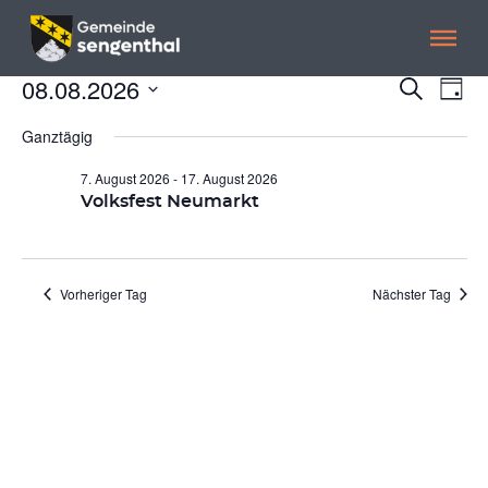
Menü überspringen
Menü überspringen
08.08.2026
VERANSTALTUNGEN
Veranst
Ver
Suche
Tag
Ans
Suche
Datum
FÜR
Nav
wählen.
Ganztägig
und
8.
Ansicht
7. August 2026
-
17. August 2026
Navigat
Volksfest Neumarkt
AUGUST
2026
Vorheriger Tag
Nächster Tag