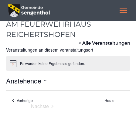
Menü überspringen
Menü überspringen
AM FEUERWEHRHAUS
REICHERTSHOFEN
« Alle Veranstaltungen
Veranstaltungen an diesem veranstaltungsort
Es wurden keine Ergebnisse gefunden.
Hinweis
Anstehende
Datum
wählen.
Veranstaltungen
Vorherige
Heute
Nächste
Veranstaltungen