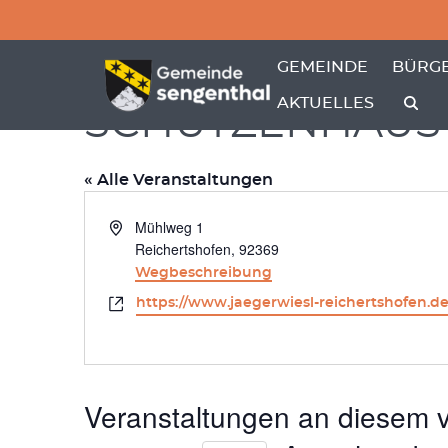
Menü überspringen
Menü überspringen
ZEIGE MENÜ-UNTER
ZEIGE
GEMEINDE
BÜRGE
AKTUELLES
SCHÜTZENHAUS
« Alle Veranstaltungen
Adresse
Mühlweg 1
Reichertshofen
,
92369
Wegbeschreibung
Webseite
https://www.jaegerwiesl-reichertshofen.de
Veranstaltungen an diesem v