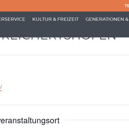
TE
PUNKTE VON 'GEMEINDE'
 MENÜ-UNTERPUNKTE VON 'BÜRGERSERVICE'
ZEIGE MENÜ-UNTERPUNKTE VON 'KULTUR
ZEIGE MENÜ-UNT
RSERVICE
KULTUR & FREIZEIT
GENERATIONEN &
 REICHERTSHOFEN
/
eranstaltungsort