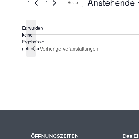
Anstehende
Heute
Datum
wählen.
Es wurden
keine
Hinweis
Ergebnisse
Vorherige
Veranstaltungen
gefunden.
ÖFFNUNGSZEITEN
Das E