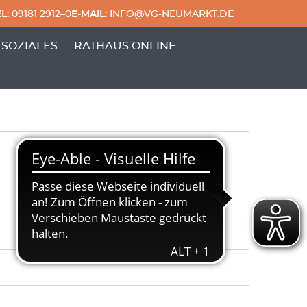
L:
09181 2912–0
E-MAIL:
INFO@VG-NEUMARKT.DE
 & FREIZEIT'
ERPUNKTE VON 'GENERATIONEN & SOZIALES'
 SOZIALES
RATHAUS ONLINE