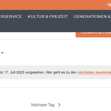
TE
PUNKTE VON 'GEMEINDE'
 MENÜ-UNTERPUNKTE VON 'BÜRGERSERVICE'
ZEIGE MENÜ-UNTERPUNKTE VON 'KULTUR
ZEIGE MENÜ-UNT
RSERVICE
KULTUR & FREIZEIT
GENERATIONEN &
NGEN
VERANSTALTUN
ür 17. Juli 2023 vorgesehen. Hier geht es zu den
nächsten bevorst
Hinweis
Nächster Tag