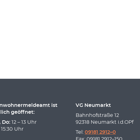
inwohnermeldeamt ist
VG Neumarkt
lich geöffnet:
Bahnhofstraße 12
, Do:
12 – 13 Uhr
92318 Neumarkt i.d.OPf
 15:30 Uhr
Tel:
09181 2912–0
Fax: 09181 2912–150