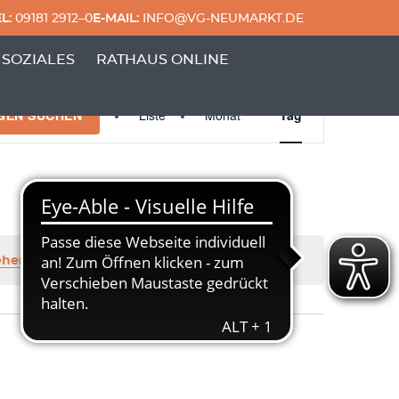
L:
09181 2912–0
E-MAIL:
INFO@VG-NEUMARKT.DE
 & FREIZEIT'
ERPUNKTE VON 'GENERATIONEN & SOZIALES'
 SOZIALES
RATHAUS ONLINE
Veranstaltung
GEN SUCHEN
Liste
Monat
Tag
Ansichten-
Navigation
.
ehenden Veranstaltungen