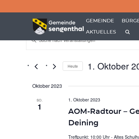
Menü überspringen
Menü überspringen
ZEIGE MENÜ-UNTER
ZEIGE
GEMEINDE
BÜRGE
AKTUELLES
Veranstaltungen
VERANSTALTU
Bitte
Schlüsselwort
Suche
eingeben.
und
Suche
nach
Ansichten,
1. Oktober 2
Veranstaltungen
Heute
Schlüsselwort.
Navigation
Datum
wählen.
Oktober 2023
1. Oktober 2023
SO.
1
AOM-Radtour – G
Deining
Treffpunkt: 10:00 Uhr - Altes Schu